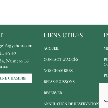
T
LIENS UTILES
I
nge16@yahoo.com
ACCUEIL
M
11 65 69
CONTACT & ACCÈS
PO
34, Numéro 16
C
rnai
NOS CHAMBRES
PO
 UNE CHAMBRE
REPAS/BOISSONS
RÉSERVER
Nou
ANNULATION DE RÉSERVATION