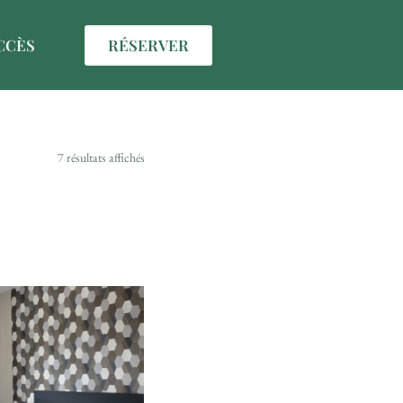
RÉSERVER
CCÈS
7 résultats affichés