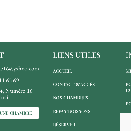
T
LIENS UTILES
I
nge16@yahoo.com
ACCUEIL
M
11 65 69
CONTACT & ACCÈS
PO
4, Numéro 16
C
rnai
NOS CHAMBRES
PO
REPAS/BOISSONS
 UNE CHAMBRE
RÉSERVER